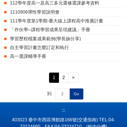
112學年度高一及高三多元選修選課參考資料
1110906彈性學習說明會
111學年度第1學期-臺大線上課程高中推廣計畫
「作伙學─課程學習成果呈現建議」手冊
學習歷程檔案成果範例(學長姊分享)
自主學習計畫怎麼訂定和執行
高一選課輔導手冊
1
2
>
到
Go
:::
403023 臺中市西區博館路166號
(交通指南)
TEL:04-
23224690 FAX:04-23224710
(校內分機)