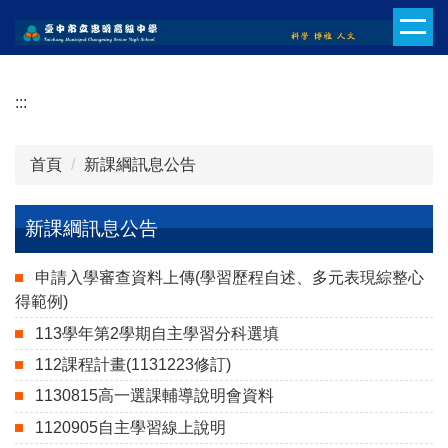
跳
到
主
要
:::
內
容
區
首頁
新課綱訊息公告
新課綱訊息公告
申請入學審查資料上傳(學習歷程自述、多元表現綜整心
得範例)
113學年第2學期自主學習分科選填
112課程計畫(1131223修訂)
1130815高一選課輔導說明會資料
1120905自主學習線上說明