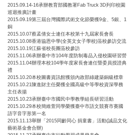
2015.09.14-16承辦教育部國教署Fab Truck 3D列印校園
巡迴推廣計畫
2015.09.19第三屆台灣國際武術文化節榮獲9金、5銀、1
銅
2015.10.07蔡孟倩女士連任本校第十九屆家長會長
2015.10.08香港協恩中學(全英文女子學校)蒞校參訪交流
2015.10.19江蘇省校長團蒞校參訪
2015.11.06承辦臺中市104年度防制毒品入侵校園研習營
2015.11.04辦理本校104學年度家長會連任暨委員授證典
禮
2015.10.20本校圖書資訊館獲頒內政部綠建築銅級標章
2015.10.21陳進財主任榮獲全國高級中等學校資深學務
主任表揚
2015.10.23承辦臺中市國民中學教學組長研習活動
2015.10.29本校簡維萱同學榮獲臺中市語文競賽市賽國
語字音字形第一名
2015.11.13舉辦「2015同齡同心 捐童書」活動(誠品文化
藝術基金會合辦)