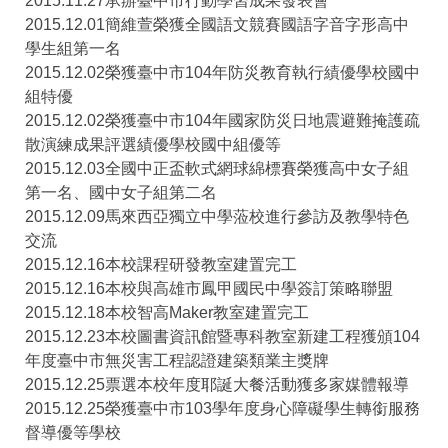
2015.11.27承辦臺中市行動學習成果發表會
2015.12.01簡維萱榮獲全國語文競賽國語字音字形高中
學生組第一名
2015.12.02榮獲臺中市104年防災教育執行績優學校國中
組特優
2015.12.02榮獲臺中市104年國家防災日地震避難掩護疏
散演練成果評選績優學校國中組優等
2015.12.03全國中正盃軟式網球綿標賽榮獲高中女子組
第一名、國中女子組第二名
2015.12.09馬來西亞獨立中學蒞校進行參訪及教學特色
交流
2015.12.16本校課程研發教室建置完工
2015.12.16本校與高雄市鳳甲國民中學簽訂策略聯盟
2015.12.18本校智高Maker教室建置完工
2015.12.23本校圖書資訊館暨專科教室新建工程獲頒104
年度臺中市無災害工程認證建築類業主獎牌
2015.12.25票選本校年度耶誕大餐活動獲多家媒體報導
2015.12.25榮獲臺中市103學年度身心障礙學生轉銜服務
督導優等學校