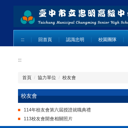
跳
到
主
要
內
容
:::
回首頁
認識忠明
校園團隊
區
:::
首頁
協力單位
校友會
校友會
114年校友會第六屆授證就職典禮
113校友會開會相關照片