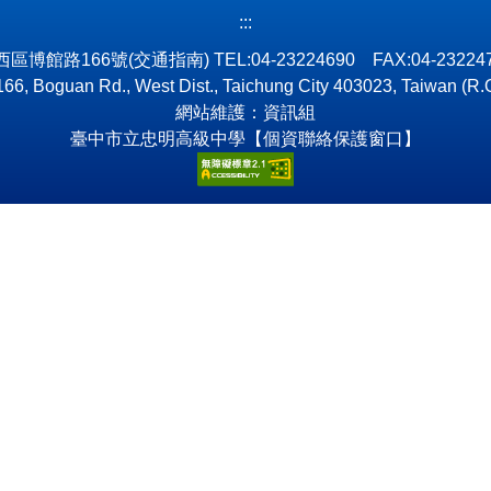
:::
市西區博館路166號
(交通指南)
TEL:04-23224690 FAX:04-2322
66, Boguan Rd., West Dist., Taichung City 403023, Taiwan (R.
網站維護：資訊組
臺中市立忠明高級中學【個資聯絡保護窗口】