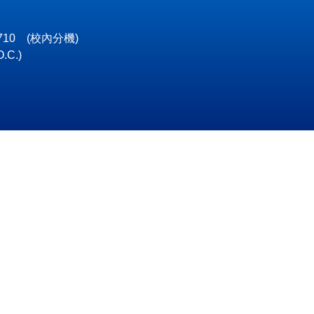
4710
(校內分機)
O.C.)