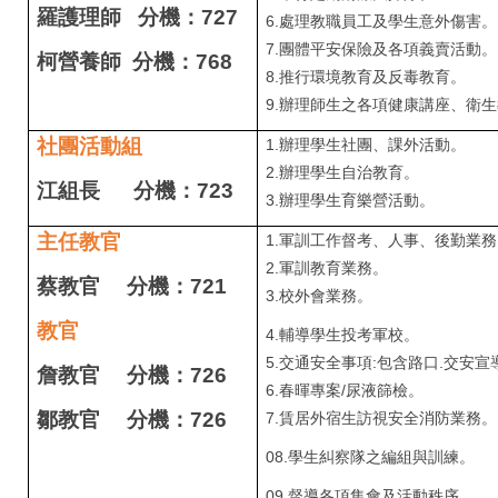
羅護理師 分機：727
6.處理教職員工及學生意外傷害。
7.團體平安保險及各項義賣活動。
柯營養師
分機：768
8.推行環境教育及反毒教育。
9.辦理師生之各項健康講座、衛
社團活動組
1.
辦理學生社團、課外活動。
2.辦理學生自治教育。
江組長 分機：723
3.辦理學生育樂營活動。
主任教官
1.
軍訓工作督考、人事、後勤業務
2.軍訓教育業務。
蔡教官
分機：721
3.校外會業務。
教官
4.
輔導學生投考軍校。
5.交通安全事項:包含路口.交安宣
詹教官
分機：726
6.春暉專案/尿液篩檢。
鄒教官
分機：726
7.賃居外宿生訪視安全消防業務。
08.
學生糾察隊之編組與訓練。
09.
督導各項集會及活動秩序。