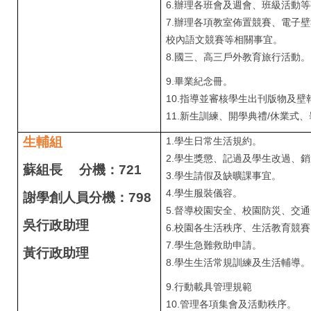
6.辦理各班會及週會、班級活動
7.辦理各項教室佈置競賽、電子
校內語文競賽等相關事宜。
8.國三、高三戶外教育旅行活動。
9.
畢業紀念冊。
10.指導並審核學生出刊版物及壁
11.新生訓練、開學典禮/休業式
生輔組
1.
學生日常生活規約。
2.學生獎懲、記過及學生改過、
蘇組長
分機：721
3.學生請假及缺曠課事宜。
4.學生服裝儀容。
謝學創人員
分機：798
5.督導校園安全、校園防災、交
吳行政助理
6.校園各生活秩序、生活教育競賽
7.學生急難救助申請。
黃行政助理
8.學生生活常規訓練及生活輔導。
9.
行動載具管理規範
10.管理各項集會及活動秩序。