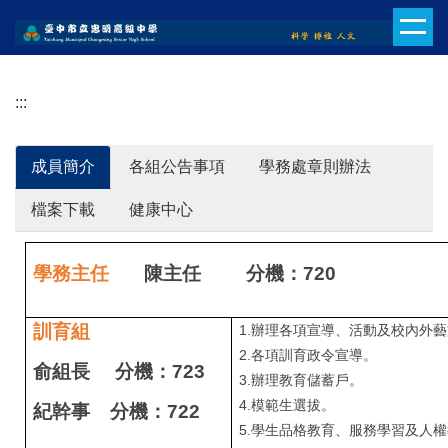
跳
到
主
要
:::
內
容
區
成員簡介
各組公告事項
學務處章則辦法
檔案下載
健康中心
學務主任
陳主任 分機：720
訓育組
1.
辦理各項宣導、活動及校內外藝
2.
各項訓育政令宣導。
俞
組長 分機：723
3.
辦理教育儲蓄戶。
4.
模範生選拔。
紀幹事 分機：722
5.學生品格教育、服務學習及人