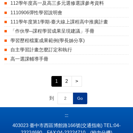
112學年度高一及高三多元選修選課參考資料
1110906彈性學習說明會
111學年度第1學期-臺大線上課程高中推廣計畫
「作伙學─課程學習成果呈現建議」手冊
學習歷程檔案成果範例(學長姊分享)
自主學習計畫怎麼訂定和執行
高一選課輔導手冊
1
2
>
到
Go
:::
403023 臺中市西區博館路166號
(交通指南)
TEL:04-
23224690 FAX:04-23224710
(校內分機)