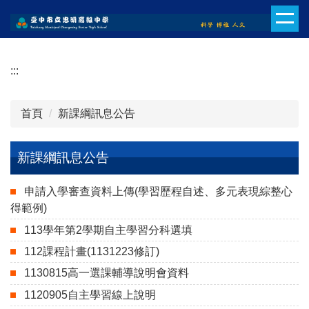
跳
到
主
要
:::
內
容
區
首頁
新課綱訊息公告
新課綱訊息公告
申請入學審查資料上傳(學習歷程自述、多元表現綜整心
得範例)
113學年第2學期自主學習分科選填
112課程計畫(1131223修訂)
1130815高一選課輔導說明會資料
1120905自主學習線上說明