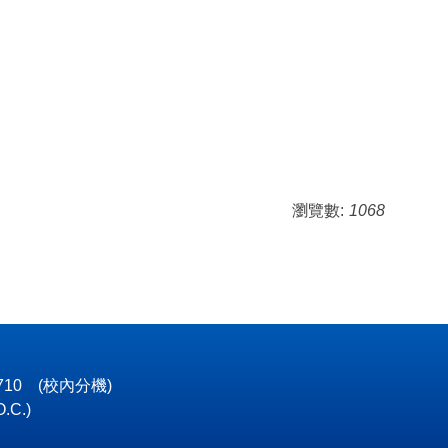
瀏覽數:
1068
4710
(校內分機)
O.C.)