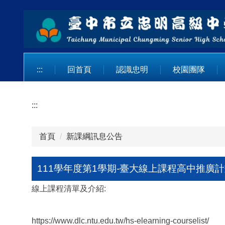
跳
到
主
要
內
容
:::
回首頁
認識忠明
校園團隊
區
:::
首頁
新課綱訊息公告
111學年度第1學期-臺大線上課程高中推廣
線上課程清單及介紹:
https://www.dlc.ntu.edu.tw/hs-elearning-courselist/