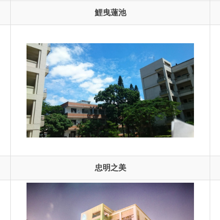
鯉曳蓮池
忠明之美