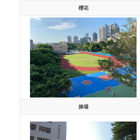
櫻花
操場