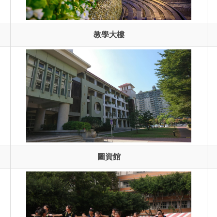
教學大樓
圖資館