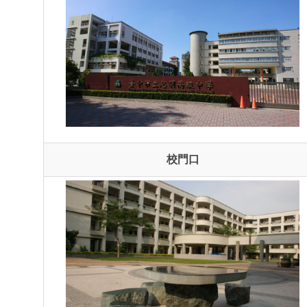
片
片
片
欄
欄
欄
位
位
位
一
二
三
校門口