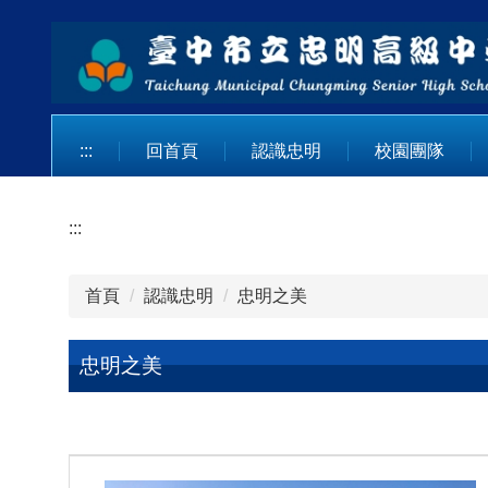
跳
到
主
要
內
容
:::
回首頁
認識忠明
校園團隊
區
:::
首頁
認識忠明
忠明之美
忠明之美
照
照
照