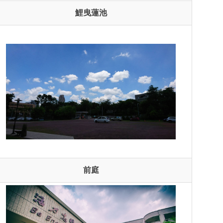
鯉曳蓮池
前庭