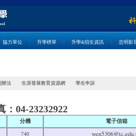
協力單位
升學榜單
升學&招生資訊
忠明影
則辦法
生涯發展教育資源網
學生申訴
：04-23232922
分機
電子信箱
wen5306@tc.edu.
740