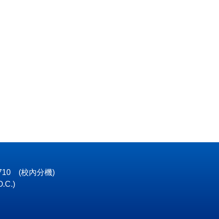
4710
(校內分機)
O.C.)