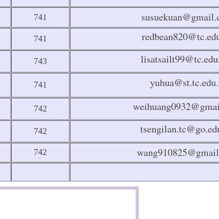
susuekuan@gmail
741
redbean820@tc.ed
741
lisatsailt99@tc.ed
743
yuhua@st.tc.edu
741
weihuang0932@gmai
742
tsengilan.tc@go.ed
742
wang910825@gmail
742