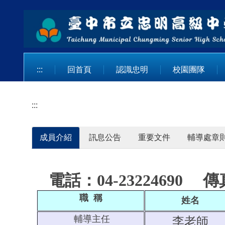
跳
到
主
要
內
容
:::
回首頁
認識忠明
校園團隊
區
:::
成員介紹
訊息公告
重要文件
輔導處章
電話：04-23224690
傳真
職 稱
姓名
輔導主任
李老師