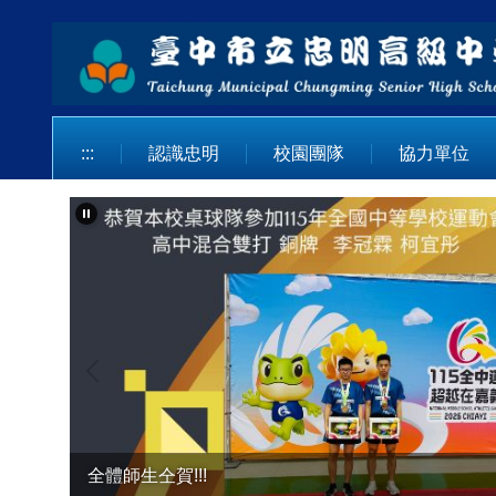
跳
到
主
要
內
容
:::
認識忠明
校園團隊
協力單位
區
全體師生同賀!!!