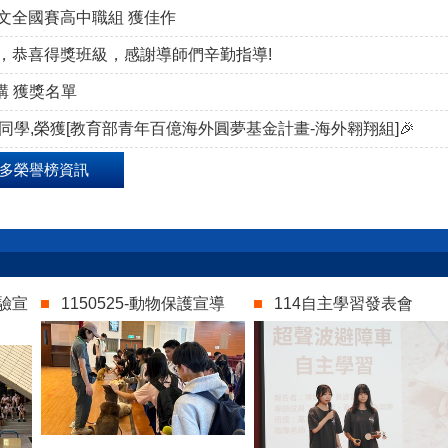
文全國賽高中職組 獲佳作
賽，恭喜得獎班級，感謝導師們辛勤指導!
演講 獲獎名單
妧同學,榮獲[教育部青年百億海外圓夢基金計畫-海外翱翔組]🎉
多榮譽榜資訊
體驗宣
1150525-動物保護宣導
114自主學習發表會