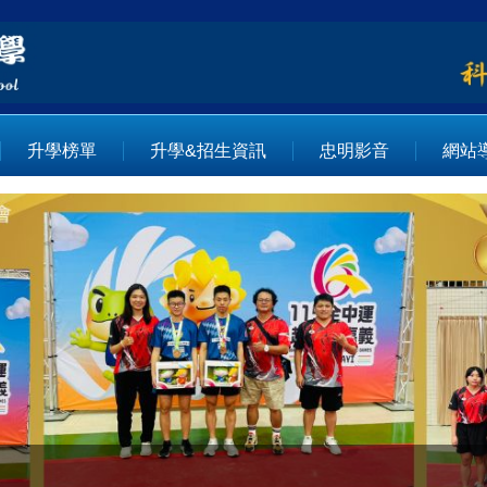
升學榜單
升學&招生資訊
忠明影音
網站