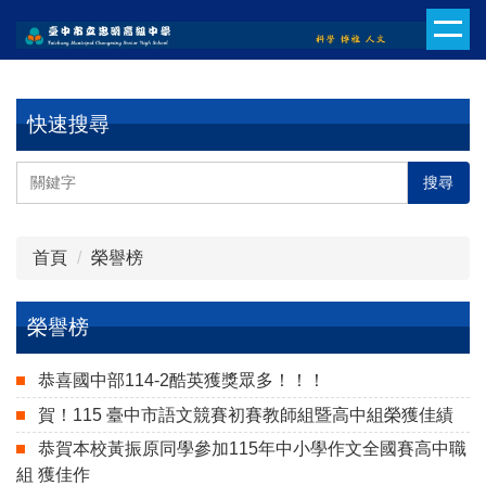
跳
到
主
要
內
快速搜尋
容
區
搜尋
首頁
榮譽榜
榮譽榜
恭喜國中部114-2酷英獲獎眾多！！！
賀！115 臺中市語文競賽初賽教師組暨高中組榮獲佳績
恭賀本校黃振原同學參加115年中小學作文全國賽高中職
組 獲佳作