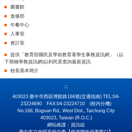
圖書館
進修部
午餐中心
人事室
會計室
提供「教育部國民及學前教育署學生事務資訊網」（以
下簡稱學務資訊網)以利民眾查詢最新資訊
校長基本簡介
:::
403023 臺中市西區博館路166號
(交通指南)
TEL:04-
23224690 FAX:04-23224710
(校內分機)
No.166, Boguan Rd., West Dist., Taichung City
403023, Taiwan (R.O.C.)
網站維護：資訊組
臺中市立忠明高級中學【個資聯絡保護窗口】