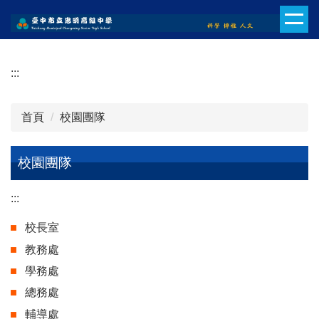
跳
到
主
要
:::
內
容
區
首頁
校園團隊
校園團隊
:::
校長室
教務處
學務處
總務處
輔導處