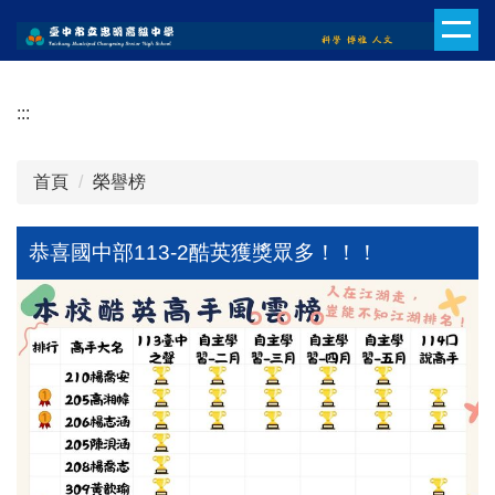
跳
到
主
要
:::
內
容
區
首頁
榮譽榜
恭喜國中部113-2酷英獲獎眾多！！！