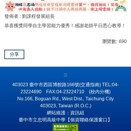
發佈者 :
劉課程發展組長
恭喜獲獎同學自主學習能力優秀！感謝老師平日悉心教導！
瀏覽數:
690
分享
:::
403023 臺中市西區博館路166號
(交通指南)
TEL:04-
23224690 FAX:04-23224710
(校內分機)
No.166, Boguan Rd., West Dist., Taichung City
403023, Taiwan (R.O.C.)
網站維護：資訊組
臺中市立忠明高級中學【個資聯絡保護窗口】