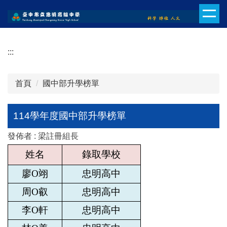
跳
到
主
要
:::
內
容
區
首頁
國中部升學榜單
114學年度國中部升學榜單
發佈者 :
梁註冊組長
姓名
錄取學校
廖O翊
忠明高中
周O叡
忠明高中
李O軒
忠明高中