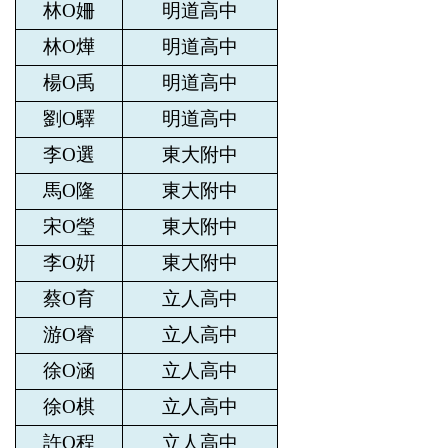
林O姍
明道高中
林O燁
明道高中
楊O禹
明道高中
劉O驛
明道高中
李O選
東大附中
馬O隆
東大附中
宋O瑩
東大附中
李O姸
東大附中
蔡O育
立人高中
游O睿
立人高中
徐O涵
立人高中
徐O棋
立人高中
許O程
立人高中