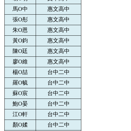
馬O中
惠文高中
張O彤
惠文高中
朱O恩
惠文高中
黃O鈞
惠文高中
陳O廷
惠文高中
廖O維
惠文高中
楊O喆
台中二中
羅O毓
台中二中
蘇O宸
台中二中
鮑O晏
台中二中
江O軒
台中二中
顏O媃
台中二中