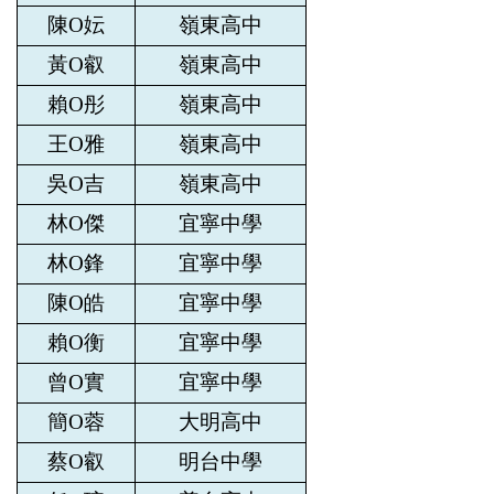
陳O妘
嶺東高中
黃O叡
嶺東高中
賴O彤
嶺東高中
王O雅
嶺東高中
吳O吉
嶺東高中
林O傑
宜寧中學
林O鋒
宜寧中學
陳O皓
宜寧中學
賴O衡
宜寧中學
曾O實
宜寧中學
簡O蓉
大明高中
蔡O叡
明台中學