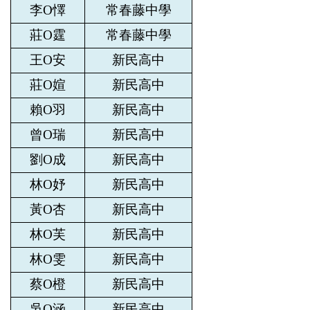
李O懌
常春藤中學
莊O霆
常春藤中學
王O安
新民高中
莊O媗
新民高中
賴O羽
新民高中
曾O瑞
新民高中
劉O成
新民高中
林O妤
新民高中
黃O杏
新民高中
林O芙
新民高中
林O雯
新民高中
蔡O橙
新民高中
吳O涵
新民高中