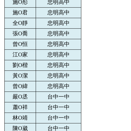
施O彤
忠明高中
施O君
忠明高中
全O靜
忠明高中
張O喬
忠明高中
曾O恒
忠明高中
江O家
忠明高中
劉O楷
忠明高中
黃O潔
忠明高中
曾O緯
忠明高中
嚴O丞
台中一中
蕭O祥
台中一中
林O靖
台中一中
陳O崴
台中一中