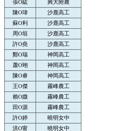
張O紘
興大附農
陳O瑋
沙鹿高工
蘇O利
沙鹿高工
周O垣
沙鹿高工
許O堯
沙鹿高工
鄭O瑞
神岡高工
蕭O翊
神岡高工
陳O睿
神岡高工
王O傑
霧峰農工
賴O媺
霧峰農工
田O源
霧峰農工
許O婷
曉明女中
洪O甯
曉明女中