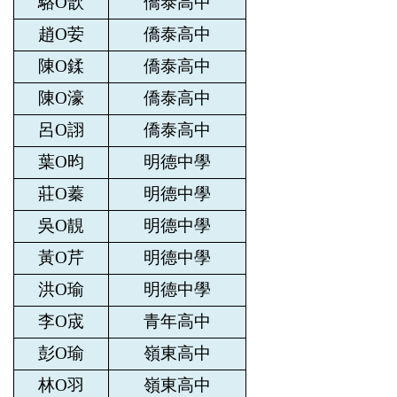
駱O歆
僑泰高中
趙O荌
僑泰高中
陳O鍒
僑泰高中
陳O濠
僑泰高中
呂O詡
僑泰高中
葉O昀
明德中學
莊O蓁
明德中學
吳O靚
明德中學
黃O芹
明德中學
洪O瑜
明德中學
李O宬
青年高中
彭O瑜
嶺東高中
林O羽
嶺東高中