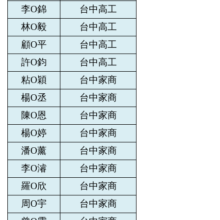
李O錦
台中高工
林O毅
台中高工
顧O平
台中高工
許O鈞
台中高工
粘O穎
台中家商
楊O丞
台中家商
陳O恩
台中家商
楊O婷
台中家商
潘O薰
台中家商
李O濬
台中家商
羅O欣
台中家商
周O宇
台中家商