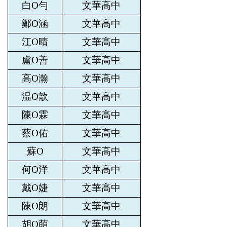
白O勻
文華高中
鄭O涵
文華高中
江O晴
文華高中
盧O善
文華高中
高O瀚
文華高中
温O歆
文華高中
陳O霖
文華高中
蔡O佑
文華高中
蘇O
文華高中
何O洋
文華高中
戴O婕
文華高中
陳O朗
文華高中
胡O萌
文華高中