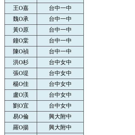
王O嘉
台中一中
魏O承
台中一中
黃O原
台中一中
鐘O棠
台中一中
陳O禎
台中一中
洪O杉
台中女中
張O堤
台中女中
楊O佳
台中女中
盧O渼
台中女中
劉O宜
台中女中
易O倫
興大附中
羅O揚
興大附中