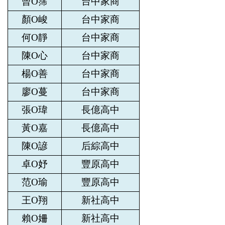
曾O霈
台中家商
顏O峻
台中家商
何O靜
台中家商
陳O心
台中家商
楊O善
台中家商
廖O蔓
台中家商
張O瑋
長億高中
黃O嘉
長億高中
陳O諺
后綜高中
卓O妤
豐原高中
范O瑜
豐原高中
王O翔
新社高中
賴O姍
新社高中